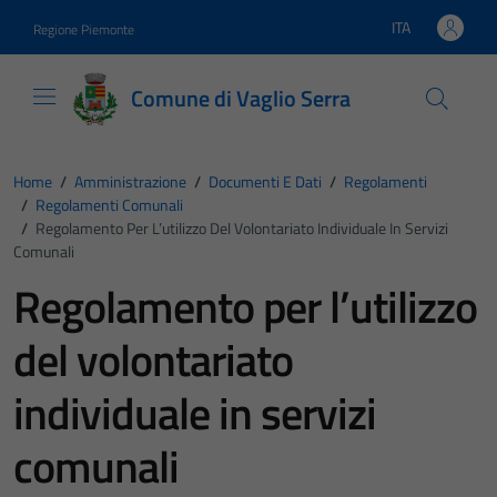
Vai ai contenuti
Vai al footer
ITA
Regione Piemonte
Lingua attiva:
Comune di Vaglio Serra
Home
/
Amministrazione
/
Documenti E Dati
/
Regolamenti
/
Regolamenti Comunali
/
Regolamento Per L’utilizzo Del Volontariato Individuale In Servizi
Comunali
Regolamento per l’utilizzo
del volontariato
individuale in servizi
comunali