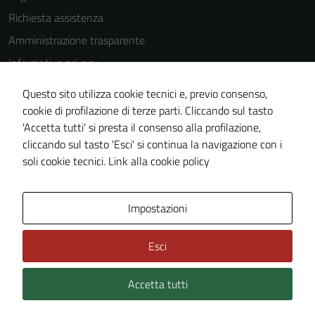
Questi cookie
Richiesta assistenza
non raccolgono
Amministrazione trasparente
informazioni
personali.
Informativa privacy
Cookie Policy
Questo sito utilizza cookie tecnici e, previo consenso,
Note legali
cookie di profilazione di terze parti. Cliccando sul tasto
'Accetta tutti' si presta il consenso alla profilazione,
Dichiarazione di accessibilità
cliccando sul tasto 'Esci' si continua la navigazione con i
Piano di miglioramento del sito
soli cookie tecnici.
Link alla cookie policy
Area Privata
Impostazioni
Esci
Accetta tutti
Credits: ©
Technical Design s.r.l.