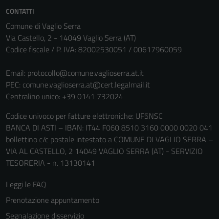
CONTATTI
Comune di Vaglio Serra
Via Castello, 2 - 14049 Vaglio Serra (AT)
Codice fiscale / P. IVA: 82002530051 / 00617960059
Email:
protocollo@comune.vaglioserra.at.it
PEC:
comune.vaglioserra.at@cert.legalmail.it
Centralino unico: +39 0141 732024
Codice univoco per fatture elettroniche: UF5NSC
Tecnici
BANCA DI ASTI – IBAN: IT44 F060 8510 3160 0000 0020 041
Questi cookie
bollettino c/c postale intestato a COMUNE DI VAGLIO SERRA –
sono necessari
VIA AL CASTELLO, 2 14049 VAGLIO SERRA (AT) - SERVIZIO
per il
TESORERIA - n. 13130141
funzionamento
del sito e non
Leggi le FAQ
possono
Prenotazione appuntamento
essere
disabilitati.
Segnalazione disservizio