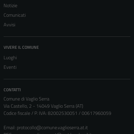
Notizie
Comunicati
Avvisi
VIVERE IL COMUNE
Luoghi
Eventi
CONTATTI
Comune di Vaglio Serra
Via Castello, 2 - 14049 Vaglio Serra (AT)
Codice fiscale / P. IVA: 82002530051 / 00617960059
Tecnici
Questi cookie
Email:
protocollo@comune.vaglioserra.at.it
sono necessari