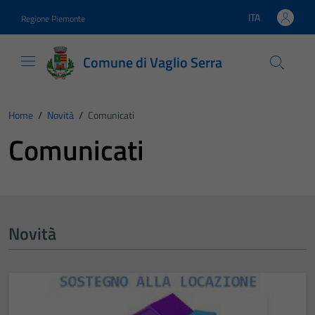
Vai ai contenuti
Vai al footer
ITA
Regione Piemonte
Lingua attiva:
Comune di Vaglio Serra
Home
/
Novità
/
Comunicati
Comunicati
Novità