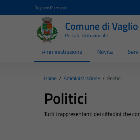
Vai ai contenuti
Vai al footer
Regione Piemonte
Comune di Vaglio
Portale Istituzionale
Amministrazione
Novità
Servi
Home
/
Amministrazione
/
Politici
Politici
Tutti i rappresentanti dei cittadini che c