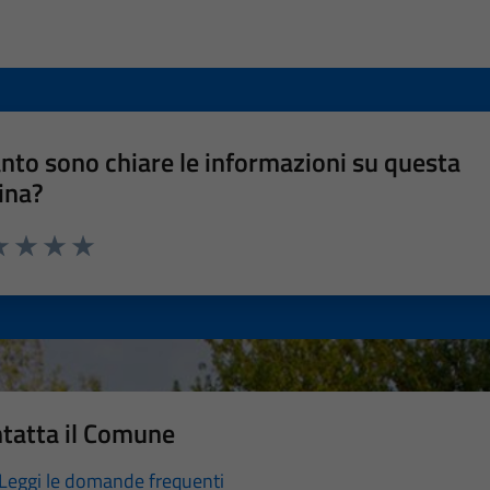
nto sono chiare le informazioni su questa
ina?
a 1 stelle su 5
luta 2 stelle su 5
Valuta 3 stelle su 5
Valuta 4 stelle su 5
Valuta 5 stelle su 5
tatta il Comune
Leggi le domande frequenti