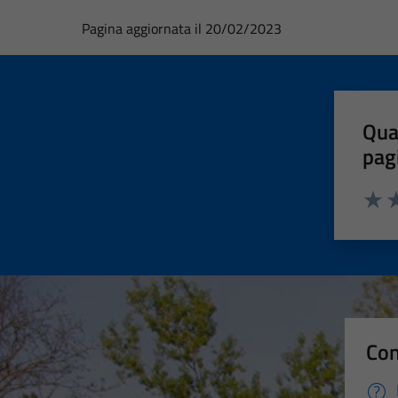
Pagina aggiornata il 20/02/2023
Qua
pag
Valut
Va
Con