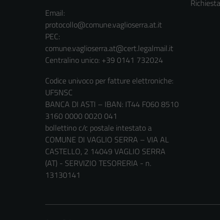
Richiest
Email:
protocollo@comune.vaglioserra.at.it
PEC:
comune.vaglioserra.at@cert.legalmail.it
Centralino unico: +39 0141 732024
Codice univoco per fatture elettroniche:
UF5NSC
BANCA DI ASTI – IBAN: IT44 F060 8510
3160 0000 0020 041
bollettino c/c postale intestato a
COMUNE DI VAGLIO SERRA – VIA AL
CASTELLO, 2 14049 VAGLIO SERRA
(AT) - SERVIZIO TESORERIA - n.
13130141