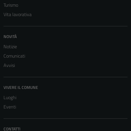
Turismo
Vita lavorativa
NOVITÀ
Notizie
Comunicati
Avvisi
Tecnici
Questi cookie
sono necessari
VIVERE IL COMUNE
per il
funzionamento
Luoghi
del sito e non
Eventi
possono
essere
disabilitati.
CONTATTI