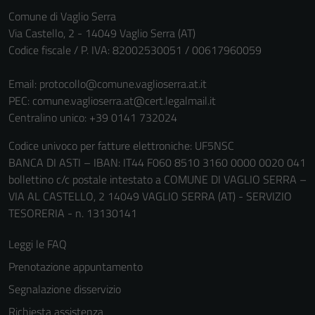
Questi cookie
Comune di Vaglio Serra
non raccolgono
Via Castello, 2 - 14049 Vaglio Serra (AT)
informazioni
Codice fiscale / P. IVA: 82002530051 / 00617960059
personali.
Email:
protocollo@comune.vaglioserra.at.it
PEC:
comune.vaglioserra.at@cert.legalmail.it
Centralino unico: +39 0141 732024
Codice univoco per fatture elettroniche: UF5NSC
BANCA DI ASTI – IBAN: IT44 F060 8510 3160 0000 0020 041
bollettino c/c postale intestato a COMUNE DI VAGLIO SERRA –
VIA AL CASTELLO, 2 14049 VAGLIO SERRA (AT) - SERVIZIO
TESORERIA - n. 13130141
Leggi le FAQ
Prenotazione appuntamento
Segnalazione disservizio
Richiesta assistenza