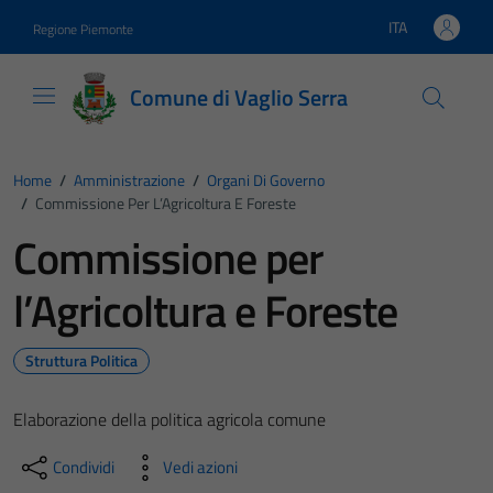
Vai ai contenuti
Vai al footer
ITA
Regione Piemonte
Lingua attiva:
Comune di Vaglio Serra
Home
/
Amministrazione
/
Organi Di Governo
/
Commissione Per L’Agricoltura E Foreste
Commissione per
l’Agricoltura e Foreste
Struttura Politica
Elaborazione della politica agricola comune
Condividi
Vedi azioni