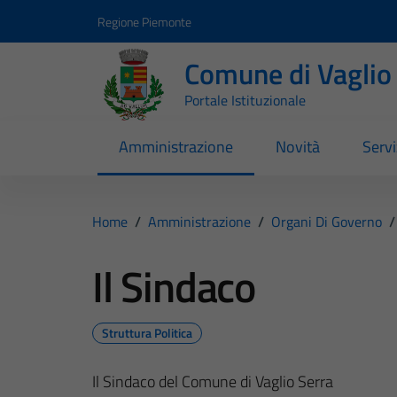
Vai ai contenuti
Vai al footer
Regione Piemonte
Comune di Vaglio
Portale Istituzionale
Amministrazione
Novità
Servi
Home
/
Amministrazione
/
Organi Di Governo
/
Il Sindaco
Struttura Politica
Il Sindaco del Comune di Vaglio Serra