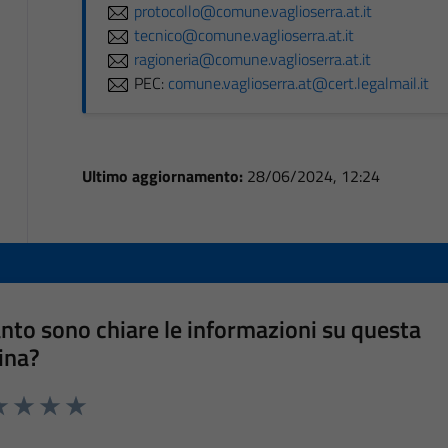
protocollo@comune.vaglioserra.at.it
tecnico@comune.vaglioserra.at.it
ragioneria@comune.vaglioserra.at.it
PEC:
comune.vaglioserra.at@cert.legalmail.it
Ultimo aggiornamento:
28/06/2024, 12:24
nto sono chiare le informazioni su questa
ina?
a 1 stelle su 5
luta 2 stelle su 5
Valuta 3 stelle su 5
Valuta 4 stelle su 5
Valuta 5 stelle su 5