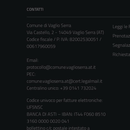
CONTATTI
Comune di Vaglio Serra
Leggi le
Via Castello, 2 - 14049 Vaglio Serra (AT)
Prenota
Codice fiscale / P. IVA: 82002530051 /
Segnalazi
00617960059
Richiest
Email:
protocollo@comune.vaglioserra.at.it
PEC:
comune.vaglioserra.at@cert.legalmail.it
Centralino unico: +39 0141 732024
Codice univoco per fatture elettroniche:
UF5NSC
BANCA DI ASTI – IBAN: IT44 F060 8510
3160 0000 0020 041
bollettino c/c postale intestato a