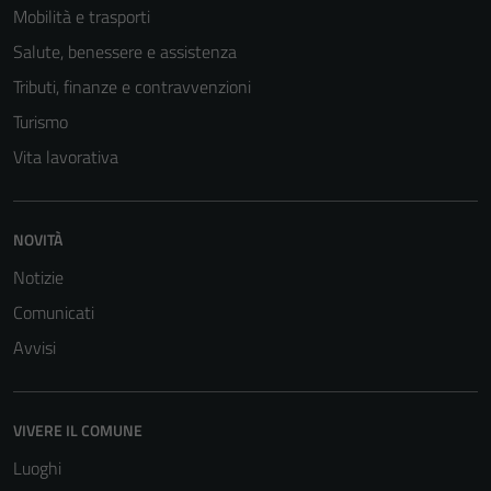
Mobilità e trasporti
Salute, benessere e assistenza
Tecnici
Tributi, finanze e contravvenzioni
Questi cookie
sono necessari
Turismo
per il
Vita lavorativa
funzionamento
del sito e non
possono
NOVITÀ
essere
disabilitati.
Notizie
Questi cookie
Comunicati
non raccolgono
Avvisi
informazioni
personali.
VIVERE IL COMUNE
Luoghi