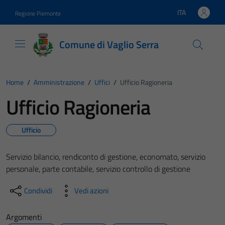
Vai ai contenuti
Vai al footer
ITA
Regione Piemonte
Lingua attiva:
Comune di Vaglio Serra
Home
/
Amministrazione
/
Uffici
/
Ufficio Ragioneria
Ufficio Ragioneria
Ufficio
Servizio bilancio, rendiconto di gestione, economato, servizio
personale, parte contabile, servizio controllo di gestione
Condividi
Vedi azioni
Argomenti