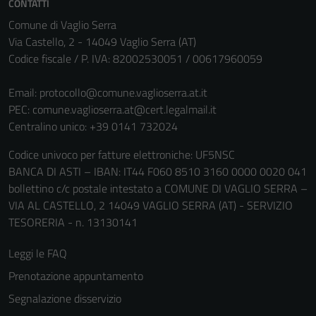
CONTATTI
Comune di Vaglio Serra
Via Castello, 2 - 14049 Vaglio Serra (AT)
Codice fiscale / P. IVA: 82002530051 / 00617960059
Email:
protocollo@comune.vaglioserra.at.it
PEC:
comune.vaglioserra.at@cert.legalmail.it
Centralino unico: +39 0141 732024
Codice univoco per fatture elettroniche: UF5NSC
BANCA DI ASTI – IBAN: IT44 F060 8510 3160 0000 0020 041
bollettino c/c postale intestato a COMUNE DI VAGLIO SERRA –
VIA AL CASTELLO, 2 14049 VAGLIO SERRA (AT) - SERVIZIO
TESORERIA - n. 13130141
Leggi le FAQ
Prenotazione appuntamento
Segnalazione disservizio