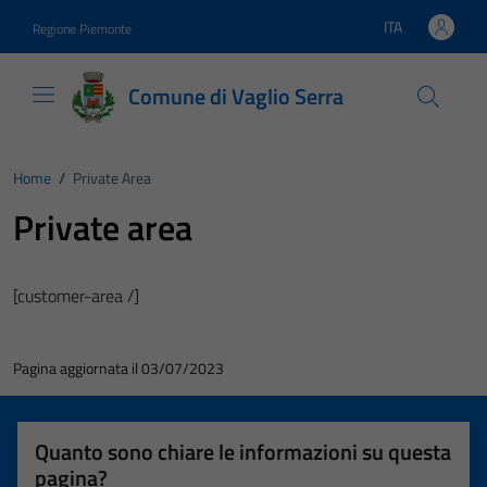
Vai ai contenuti
Vai al footer
ITA
Regione Piemonte
Lingua attiva:
Comune di Vaglio Serra
Home
/
Private Area
Private area
[customer-area /]
Pagina aggiornata il 03/07/2023
Quanto sono chiare le informazioni su questa
pagina?