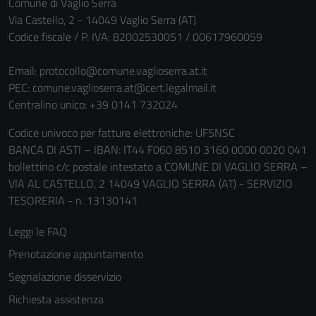
Comune di Vaglio Serra
Via Castello, 2 - 14049 Vaglio Serra (AT)
Codice fiscale / P. IVA: 82002530051 / 00617960059
Email:
protocollo@comune.vaglioserra.at.it
PEC:
comune.vaglioserra.at@cert.legalmail.it
Centralino unico: +39 0141 732024
Codice univoco per fatture elettroniche: UF5NSC
BANCA DI ASTI – IBAN: IT44 F060 8510 3160 0000 0020 041
bollettino c/c postale intestato a COMUNE DI VAGLIO SERRA –
VIA AL CASTELLO, 2 14049 VAGLIO SERRA (AT) - SERVIZIO
TESORERIA - n. 13130141
Leggi le FAQ
Prenotazione appuntamento
Segnalazione disservizio
Richiesta assistenza
Tecnici