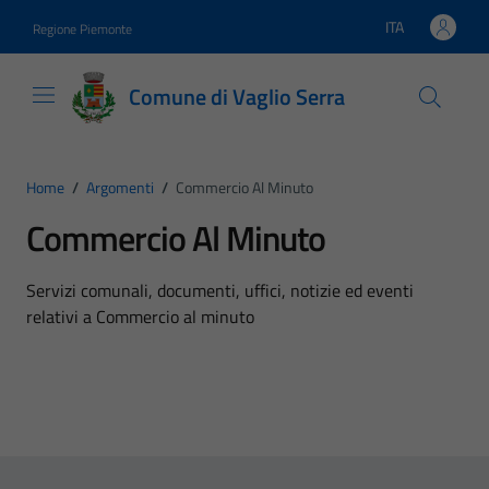
Vai ai contenuti
Vai al footer
ITA
Regione Piemonte
Lingua attiva:
Comune di Vaglio Serra
Home
/
Argomenti
/
Commercio Al Minuto
Commercio Al Minuto
Dettagli dell'argomento
Servizi comunali, documenti, uffici, notizie ed eventi
relativi a Commercio al minuto