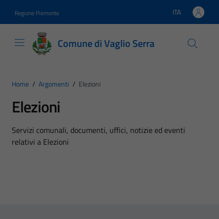
Vai ai contenuti
Vai al footer
ITA
Regione Piemonte
Lingua attiva:
Comune di Vaglio Serra
Home
/
Argomenti
/
Elezioni
Elezioni
Dettagli dell'argomento
Servizi comunali, documenti, uffici, notizie ed eventi
relativi a Elezioni