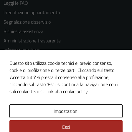
Leggi le FAQ
Prenotazione appuntamento
Tecnici
Segnalazione disservizio
Questi cookie
Richiesta assistenza
sono necessari
per il
Amministrazione trasparente
funzionamento
Informativa privacy
del sito e non
Cookie Policy
possono
Questo sito utilizza cookie tecnici e, previo consenso,
essere
Note legali
cookie di profilazione di terze parti. Cliccando sul tasto
disabilitati.
'Accetta tutti' si presta il consenso alla profilazione,
Dichiarazione di accessibilità
Questi cookie
cliccando sul tasto 'Esci' si continua la navigazione con i
Piano di miglioramento del sito
non raccolgono
soli cookie tecnici.
Link alla cookie policy
informazioni
personali.
Area Privata
Impostazioni
Esci