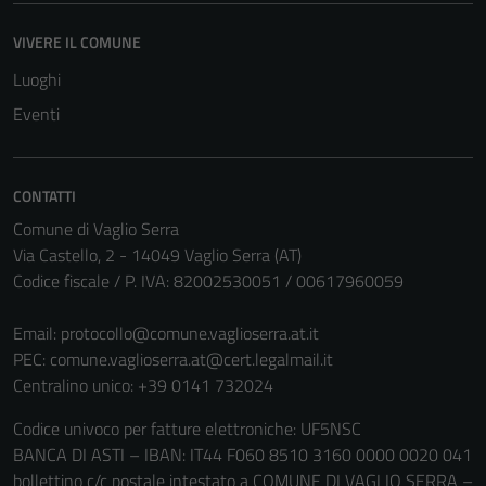
VIVERE IL COMUNE
Luoghi
Eventi
CONTATTI
Comune di Vaglio Serra
Via Castello, 2 - 14049 Vaglio Serra (AT)
Codice fiscale / P. IVA: 82002530051 / 00617960059
Email:
protocollo@comune.vaglioserra.at.it
PEC:
comune.vaglioserra.at@cert.legalmail.it
Centralino unico: +39 0141 732024
Codice univoco per fatture elettroniche: UF5NSC
BANCA DI ASTI – IBAN: IT44 F060 8510 3160 0000 0020 041
bollettino c/c postale intestato a COMUNE DI VAGLIO SERRA –