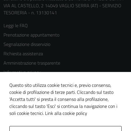
VIA AL CASTELLO, 2 14049 VAGLIO SERRA (AT) - SERVIZIO
TESORERIA - n. 13130141
Leggi le FAQ
Prenotazione appuntamento
Segnalazione disservizio
Richiesta assistenza
Amministrazione trasparente
Informativa privacy
Cookie Policy
Questo sito utilizza cookie tecnici e, previo consenso,
Note legali
cookie di profilazione di terze parti. Cliccando sul tasto
'Accetta tutti' si presta il consenso alla profilazione,
Dichiarazione di accessibilità
cliccando sul tasto 'Esci' si continua la navigazione con i
Piano di miglioramento del sito
soli cookie tecnici.
Link alla cookie policy