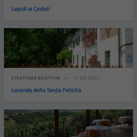
Lapidi ai Caduti
STRUTTURA RICETTIVA
11 DIC 2023
Locanda della Sesta Felicità
Tecnici
Questi cookie
sono necessari
per il
funzionamento
del sito e non