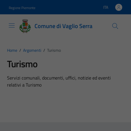
Vai ai contenuti
Vai al footer
ITA
Regione Piemonte
Lingua attiva:
Comune di Vaglio Serra
Home
/
Argomenti
/
Turismo
Turismo
Dettagli dell'argomento
Servizi comunali, documenti, uffici, notizie ed eventi
relativi a Turismo