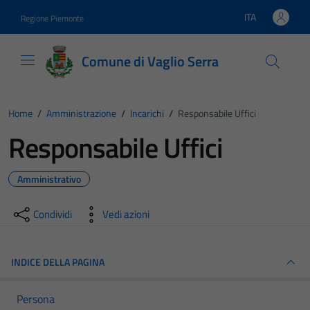
Vai ai contenuti
Vai al footer
ITA
Regione Piemonte
Lingua attiva:
Comune di Vaglio Serra
Home
/
Amministrazione
/
Incarichi
/
Responsabile Uffici
Responsabile Uffici
Amministrativo
Condividi
Vedi azioni
INDICE DELLA PAGINA
Persona