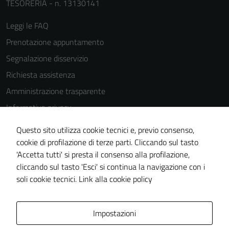
TESORERIA - n. 13130141
Leggi le FAQ
Prenotazione appuntamento
Segnalazione disservizio
Richiesta assistenza
Amministrazione trasparente
Informativa privacy
Cookie Policy
Questo sito utilizza cookie tecnici e, previo consenso,
Note legali
cookie di profilazione di terze parti. Cliccando sul tasto
'Accetta tutti' si presta il consenso alla profilazione,
Dichiarazione di accessibilità
cliccando sul tasto 'Esci' si continua la navigazione con i
Piano di miglioramento del sito
soli cookie tecnici.
Link alla cookie policy
Area Privata
Impostazioni