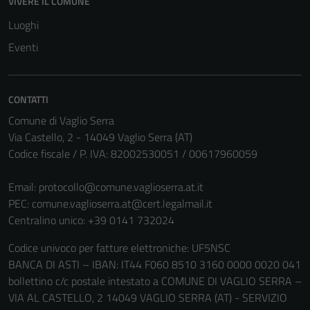
VIVERE IL COMUNE
Luoghi
Eventi
Tecnici
Questi cookie
sono necessari
CONTATTI
per il
Comune di Vaglio Serra
funzionamento
Via Castello, 2 - 14049 Vaglio Serra (AT)
del sito e non
Codice fiscale / P. IVA: 82002530051 / 00617960059
possono
essere
Email:
protocollo@comune.vaglioserra.at.it
disabilitati.
PEC:
comune.vaglioserra.at@cert.legalmail.it
Questi cookie
Centralino unico: +39 0141 732024
non raccolgono
informazioni
Codice univoco per fatture elettroniche: UF5NSC
personali.
BANCA DI ASTI – IBAN: IT44 F060 8510 3160 0000 0020 041
bollettino c/c postale intestato a COMUNE DI VAGLIO SERRA –
VIA AL CASTELLO, 2 14049 VAGLIO SERRA (AT) - SERVIZIO