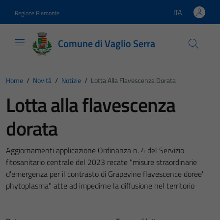
Vai ai contenuti
Vai al footer
ITA
Regione Piemonte
Lingua attiva:
Comune di Vaglio Serra
Home
/
Novità
/
Notizie
/
Lotta Alla Flavescenza Dorata
Lotta alla flavescenza
dorata
Aggiornamenti applicazione Ordinanza n. 4 del Servizio
fitosanitario centrale del 2023 recate "misure straordinarie
d'emergenza per il contrasto di Grapevine flavescence doree'
phytoplasma" atte ad impedirne la diffusione nel territorio