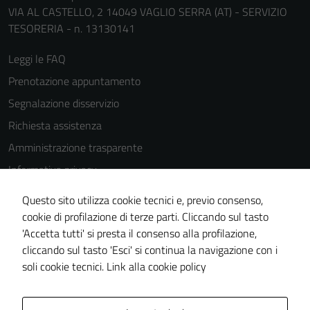
VIA AL CASTELLO, 2 14049 VAGLIO SERRA (AT) - SERVIZIO
possono
TESORERIA - n. 13130141
essere
disabilitati.
Leggi le FAQ
Questi cookie
Prenotazione appuntamento
non raccolgono
informazioni
Segnalazione disservizio
personali.
Richiesta assistenza
Amministrazione trasparente
Informativa privacy
Cookie Policy
Questo sito utilizza cookie tecnici e, previo consenso,
Note legali
cookie di profilazione di terze parti. Cliccando sul tasto
'Accetta tutti' si presta il consenso alla profilazione,
Dichiarazione di accessibilità
cliccando sul tasto 'Esci' si continua la navigazione con i
Piano di miglioramento del sito
soli cookie tecnici.
Link alla cookie policy