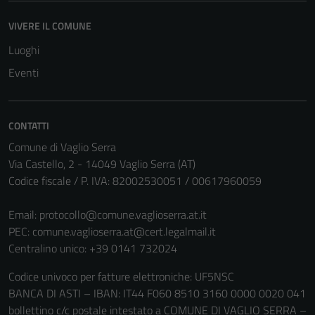
VIVERE IL COMUNE
Luoghi
Eventi
CONTATTI
Comune di Vaglio Serra
Via Castello, 2 - 14049 Vaglio Serra (AT)
Codice fiscale / P. IVA: 82002530051 / 00617960059
Email:
protocollo@comune.vaglioserra.at.it
Tecnici
PEC:
comune.vaglioserra.at@cert.legalmail.it
Questi cookie
Centralino unico: +39 0141 732024
sono necessari
Codice univoco per fatture elettroniche: UF5NSC
per il
BANCA DI ASTI – IBAN: IT44 F060 8510 3160 0000 0020 041
funzionamento
bollettino c/c postale intestato a COMUNE DI VAGLIO SERRA –
del sito e non