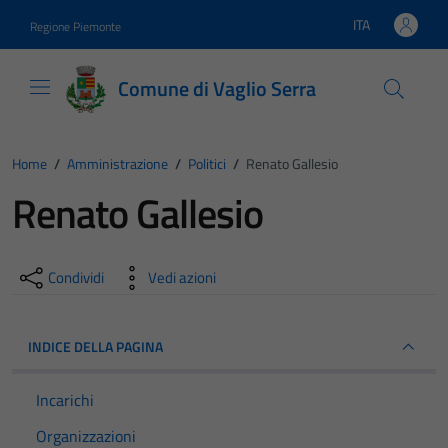
Vai ai contenuti
Vai al footer
ITA
Regione Piemonte
Lingua attiva:
Comune di Vaglio Serra
Home
/
Amministrazione
/
Politici
/
Renato Gallesio
Renato Gallesio
Condividi
Vedi azioni
INDICE DELLA PAGINA
Incarichi
Organizzazioni