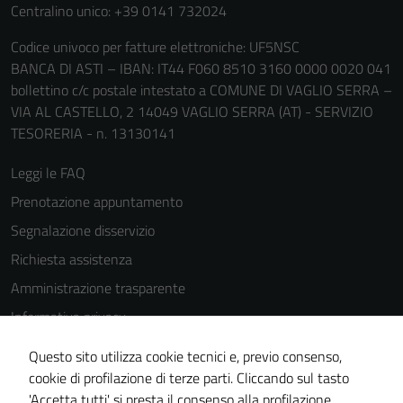
Centralino unico: +39 0141 732024
Codice univoco per fatture elettroniche: UF5NSC
BANCA DI ASTI – IBAN: IT44 F060 8510 3160 0000 0020 041
bollettino c/c postale intestato a COMUNE DI VAGLIO SERRA –
VIA AL CASTELLO, 2 14049 VAGLIO SERRA (AT) - SERVIZIO
TESORERIA - n. 13130141
Leggi le FAQ
Prenotazione appuntamento
Segnalazione disservizio
Richiesta assistenza
Amministrazione trasparente
Informativa privacy
Cookie Policy
Questo sito utilizza cookie tecnici e, previo consenso,
Note legali
cookie di profilazione di terze parti. Cliccando sul tasto
'Accetta tutti' si presta il consenso alla profilazione,