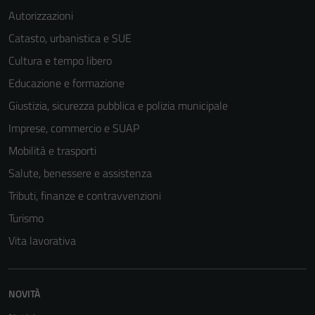
per il
Autorizzazioni
funzionamento
del sito e non
Catasto, urbanistica e SUE
possono
Cultura e tempo libero
essere
Educazione e formazione
disabilitati.
Questi cookie
Giustizia, sicurezza pubblica e polizia municipale
non raccolgono
Imprese, commercio e SUAP
informazioni
Mobilità e trasporti
personali.
Salute, benessere e assistenza
Tributi, finanze e contravvenzioni
Turismo
Vita lavorativa
NOVITÀ