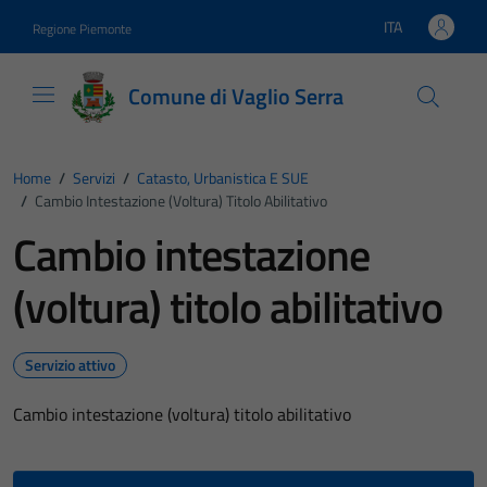
Vai ai contenuti
Vai al footer
ITA
Regione Piemonte
Lingua attiva:
Comune di Vaglio Serra
Home
/
Servizi
/
Catasto, Urbanistica E SUE
/
Cambio Intestazione (voltura) Titolo Abilitativo
Cambio intestazione
(voltura) titolo abilitativo
Servizio attivo
Cambio intestazione (voltura) titolo abilitativo