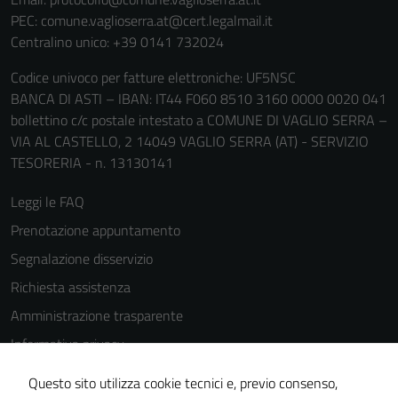
PEC:
comune.vaglioserra.at@cert.legalmail.it
Centralino unico: +39 0141 732024
Codice univoco per fatture elettroniche: UF5NSC
BANCA DI ASTI – IBAN: IT44 F060 8510 3160 0000 0020 041
bollettino c/c postale intestato a COMUNE DI VAGLIO SERRA –
VIA AL CASTELLO, 2 14049 VAGLIO SERRA (AT) - SERVIZIO
Tecnici
TESORERIA - n. 13130141
Questi cookie
sono necessari
Leggi le FAQ
per il
Prenotazione appuntamento
funzionamento
Segnalazione disservizio
del sito e non
possono
Richiesta assistenza
essere
Amministrazione trasparente
disabilitati.
Informativa privacy
Questi cookie
non raccolgono
Cookie Policy
Questo sito utilizza cookie tecnici e, previo consenso,
informazioni