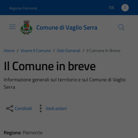
Vai ai contenuti
Vai al footer
ITA
Regione Piemonte
Lingua attiva:
Comune di Vaglio Serra
Home
/
Vivere Il Comune
/
Dati Generali
/
Il Comune In Breve
Il Comune in breve
Informazione generali sul territorio e sul Comune di Vaglio
Serra
Condividi
Vedi azioni
Regione
: Piemonte