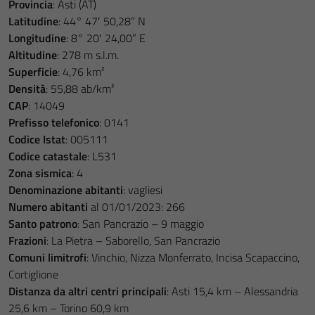
Provincia
: Asti (AT)
Latitudine
: 44° 47′ 50,28” N
Longitudine
: 8° 20′ 24,00” E
Altitudine
: 278 m s.l.m.
Superficie
: 4,76 km²
Densità
: 55,88 ab/km²
CAP
: 14049
Prefisso telefonico
: 0141
Codice Istat
: 005111
Codice catastale
: L531
Zona sismica
: 4
Denominazione abitanti
: vagliesi
Numero abitanti
al 01/01/2023: 266
Santo patrono
: San Pancrazio – 9 maggio
Frazioni
: La Pietra – Saborello, San Pancrazio
Comuni limitrofi
: Vinchio, Nizza Monferrato, Incisa Scapaccino,
Cortiglione
Distanza da altri centri principali
: Asti 15,4 km – Alessandria
25,6 km – Torino 60,9 km