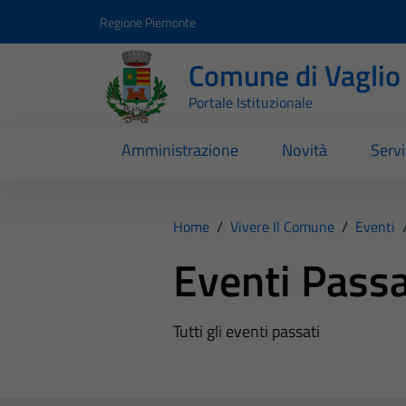
Vai ai contenuti
Vai al footer
Regione Piemonte
Comune di Vaglio
Portale Istituzionale
Amministrazione
Novità
Servi
Home
/
Vivere Il Comune
/
Eventi
Eventi Passa
Tutti gli eventi passati