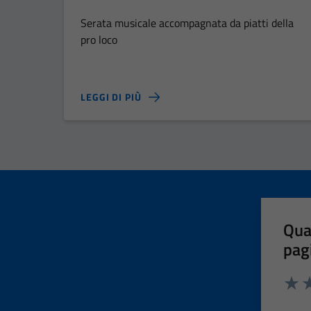
Serata musicale accompagnata da piatti della
pro loco
LEGGI DI PIÙ
Qua
pag
Valut
Va