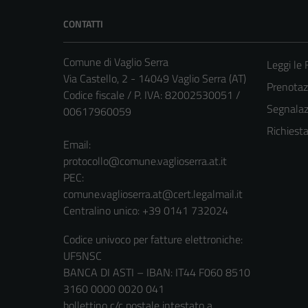
CONTATTI
Comune di Vaglio Serra
Leggi le
Via Castello, 2 - 14049 Vaglio Serra (AT)
Prenota
Codice fiscale / P. IVA: 82002530051 /
Segnalazi
00617960059
Richiest
Email:
protocollo@comune.vaglioserra.at.it
PEC:
comune.vaglioserra.at@cert.legalmail.it
Centralino unico: +39 0141 732024
Codice univoco per fatture elettroniche:
UF5NSC
BANCA DI ASTI – IBAN: IT44 F060 8510
3160 0000 0020 041
bollettino c/c postale intestato a