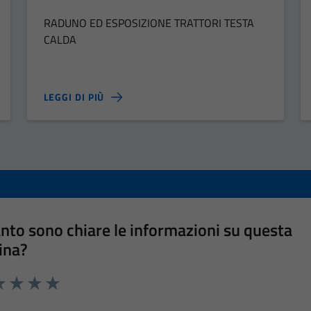
RADUNO ED ESPOSIZIONE TRATTORI TESTA
CALDA
LEGGI DI PIÙ
nto sono chiare le informazioni su questa
ina?
a 1 stelle su 5
luta 2 stelle su 5
Valuta 3 stelle su 5
Valuta 4 stelle su 5
Valuta 5 stelle su 5