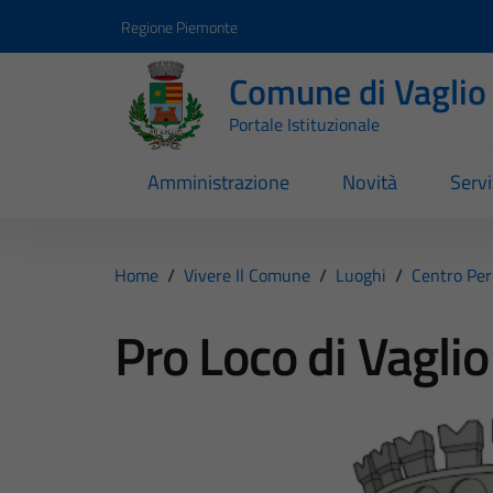
Vai ai contenuti
Vai al footer
Regione Piemonte
Comune di Vaglio
Portale Istituzionale
Amministrazione
Novità
Servi
Home
/
Vivere Il Comune
/
Luoghi
/
Centro Per 
Pro Loco di Vaglio