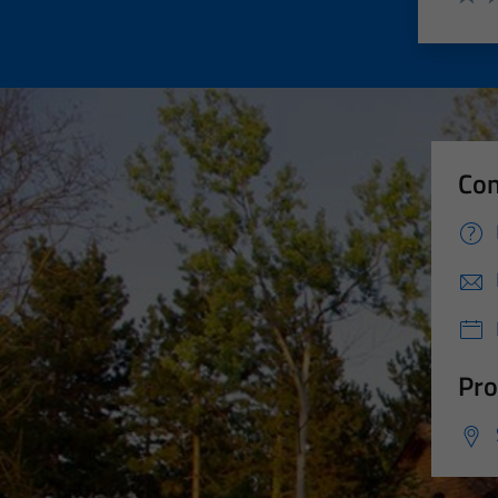
Valut
Va
Con
Pro