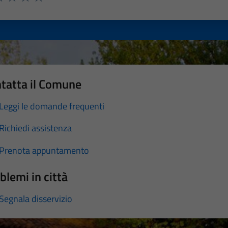
a 1 stelle su 5
luta 2 stelle su 5
Valuta 3 stelle su 5
Valuta 4 stelle su 5
Valuta 5 stelle su 5
tatta il Comune
Leggi le domande frequenti
Richiedi assistenza
Prenota appuntamento
blemi in città
Segnala disservizio