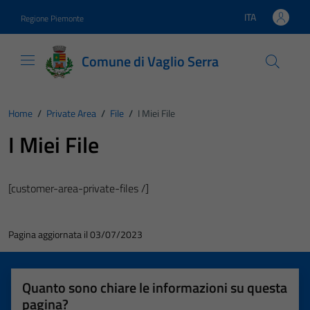
Vai ai contenuti
Vai al footer
ITA
Regione Piemonte
Lingua attiva:
Comune di Vaglio Serra
Home
/
Private Area
/
File
/
I Miei File
I Miei File
[customer-area-private-files /]
Pagina aggiornata il 03/07/2023
Quanto sono chiare le informazioni su questa
pagina?