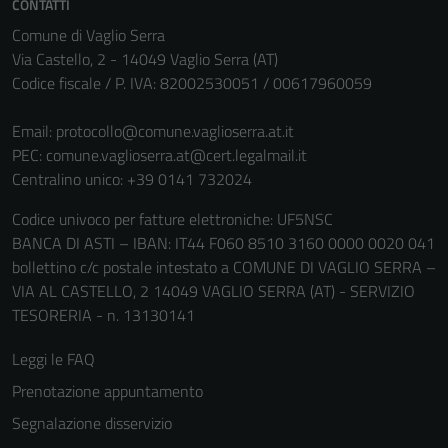
CONTATTI
Comune di Vaglio Serra
Via Castello, 2 - 14049 Vaglio Serra (AT)
Codice fiscale / P. IVA: 82002530051 / 00617960059
Email:
protocollo@comune.vaglioserra.at.it
PEC:
comune.vaglioserra.at@cert.legalmail.it
Centralino unico: +39 0141 732024
Codice univoco per fatture elettroniche: UF5NSC
BANCA DI ASTI – IBAN: IT44 F060 8510 3160 0000 0020 041
bollettino c/c postale intestato a COMUNE DI VAGLIO SERRA –
VIA AL CASTELLO, 2 14049 VAGLIO SERRA (AT) - SERVIZIO
TESORERIA - n. 13130141
Leggi le FAQ
Prenotazione appuntamento
Segnalazione disservizio