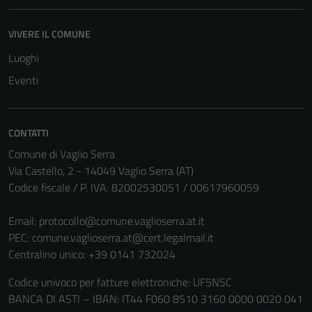
del sito e non
possono
VIVERE IL COMUNE
essere
disabilitati.
Luoghi
Questi cookie
Eventi
non raccolgono
informazioni
personali.
CONTATTI
Comune di Vaglio Serra
Via Castello, 2 - 14049 Vaglio Serra (AT)
Codice fiscale / P. IVA: 82002530051 / 00617960059
Email:
protocollo@comune.vaglioserra.at.it
PEC:
comune.vaglioserra.at@cert.legalmail.it
Centralino unico: +39 0141 732024
Codice univoco per fatture elettroniche: UF5NSC
BANCA DI ASTI – IBAN: IT44 F060 8510 3160 0000 0020 041