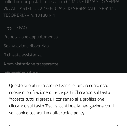
bollettino c/c postale intestato a COMUNE DI VAGLIO SERRA –
VIA AL CASTELLO, 2 14049 VAGLIO SERRA (AT) - SERVIZIO
TESORERIA - n. 13130141
Leggi le FAQ
Prenotazione appuntamento
Segnalazione disservizio
Richiesta assistenza
Amministrazione trasparente
Informativa privacy
Cookie Policy
Questo sito utilizza cookie tecnici e, previo consenso,
Note legali
cookie di profilazione di terze parti. Cliccando sul tasto
'Accetta tutti' si presta il consenso alla profilazione,
Dichiarazione di accessibilità
cliccando sul tasto 'Esci' si continua la navigazione con i
Piano di miglioramento del sito
soli cookie tecnici.
Link alla cookie policy