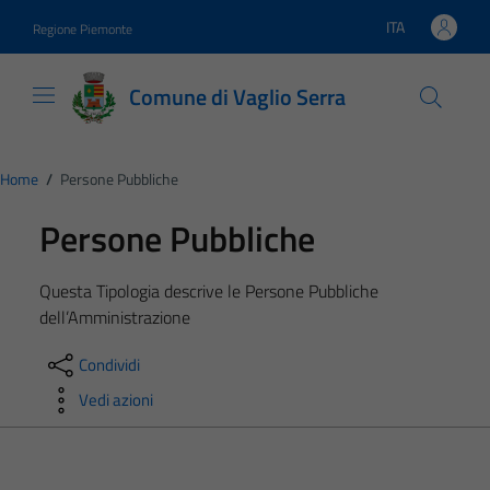
Vai ai contenuti
Vai al footer
ITA
Regione Piemonte
Lingua attiva:
Comune di Vaglio Serra
Home
/
Persone Pubbliche
Persone Pubbliche
Questa Tipologia descrive le Persone Pubbliche
dell’Amministrazione
Condividi
Vedi azioni