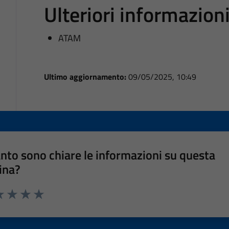
Ulteriori informazion
ATAM
Ultimo aggiornamento:
09/05/2025, 10:49
nto sono chiare le informazioni su questa
ina?
a 1 stelle su 5
luta 2 stelle su 5
Valuta 3 stelle su 5
Valuta 4 stelle su 5
Valuta 5 stelle su 5