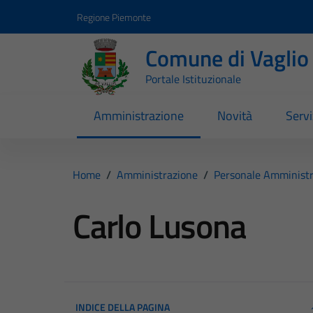
Vai ai contenuti
Vai al footer
Regione Piemonte
Comune di Vaglio
Portale Istituzionale
Amministrazione
Novità
Servi
Home
/
Amministrazione
/
Personale Amministr
Carlo Lusona
INDICE DELLA PAGINA