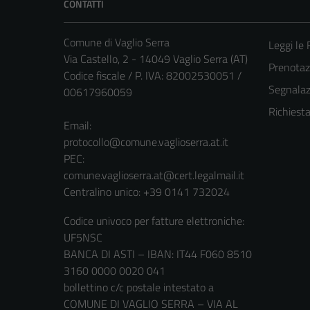
CONTATTI
Comune di Vaglio Serra
Leggi le
Via Castello, 2 - 14049 Vaglio Serra (AT)
Prenota
Codice fiscale / P. IVA: 82002530051 /
Segnalazi
00617960059
Richiest
Email:
protocollo@comune.vaglioserra.at.it
PEC:
comune.vaglioserra.at@cert.legalmail.it
Centralino unico: +39 0141 732024
Codice univoco per fatture elettroniche:
UF5NSC
BANCA DI ASTI – IBAN: IT44 F060 8510
3160 0000 0020 041
bollettino c/c postale intestato a
COMUNE DI VAGLIO SERRA – VIA AL