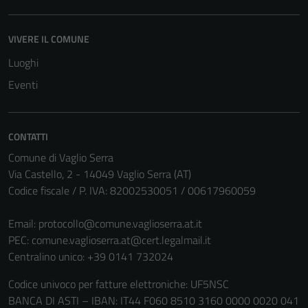
VIVERE IL COMUNE
Luoghi
Tecnici
Eventi
Questi cookie
sono necessari
per il
CONTATTI
funzionamento
Comune di Vaglio Serra
del sito e non
Via Castello, 2 - 14049 Vaglio Serra (AT)
possono
Codice fiscale / P. IVA: 82002530051 / 00617960059
essere
disabilitati.
Email:
protocollo@comune.vaglioserra.at.it
Questi cookie
PEC:
comune.vaglioserra.at@cert.legalmail.it
non raccolgono
Centralino unico: +39 0141 732024
informazioni
personali.
Codice univoco per fatture elettroniche: UF5NSC
BANCA DI ASTI – IBAN: IT44 F060 8510 3160 0000 0020 041