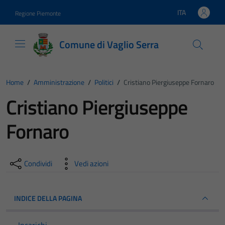
Vai ai contenuti
Vai al footer
ITA
Regione Piemonte
Lingua attiva:
Comune di Vaglio Serra
Home
/
Amministrazione
/
Politici
/
Cristiano Piergiuseppe Fornaro
Cristiano Piergiuseppe
Fornaro
Condividi
Vedi azioni
INDICE DELLA PAGINA