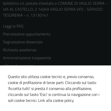
bollettino c/c postale intestato a COMUNE DI VAGLIO SERRA –
VIA AL CASTELLO, 2 14049 VAGLIO SERRA (AT) - SERVIZIO
TESORERIA - n. 13130141
Leggi le FAQ
Prenotazione appuntamento
Segnalazione disservizio
Richiesta assistenza
Amministrazione trasparente
Informativa privacy
Cookie Policy
Questo sito utilizza cookie tecnici e, previo consenso,
Note legali
cookie di profilazione di terze parti. Cliccando sul tasto
'Accetta tutti' si presta il consenso alla profilazione,
Dichiarazione di accessibilità
cliccando sul tasto 'Esci' si continua la navigazione con i
Piano di miglioramento del sito
soli cookie tecnici.
Link alla cookie policy