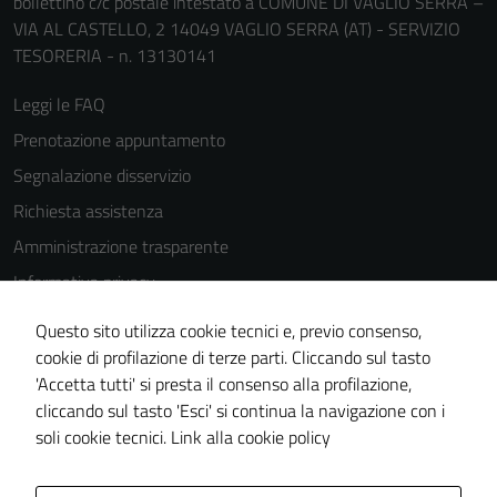
bollettino c/c postale intestato a COMUNE DI VAGLIO SERRA –
VIA AL CASTELLO, 2 14049 VAGLIO SERRA (AT) - SERVIZIO
TESORERIA - n. 13130141
Leggi le FAQ
Prenotazione appuntamento
Segnalazione disservizio
Richiesta assistenza
Amministrazione trasparente
Informativa privacy
Cookie Policy
Questo sito utilizza cookie tecnici e, previo consenso,
Note legali
cookie di profilazione di terze parti. Cliccando sul tasto
'Accetta tutti' si presta il consenso alla profilazione,
Dichiarazione di accessibilità
cliccando sul tasto 'Esci' si continua la navigazione con i
Piano di miglioramento del sito
soli cookie tecnici.
Link alla cookie policy