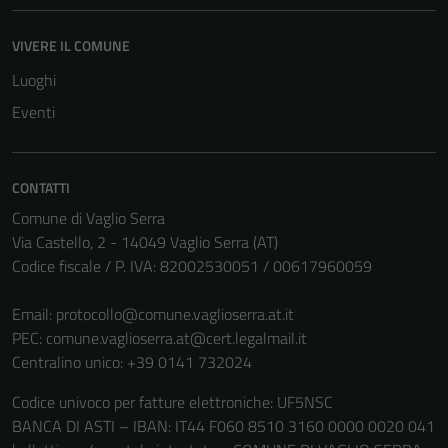
VIVERE IL COMUNE
Luoghi
Tecnici
Eventi
Questi cookie
sono necessari
per il
CONTATTI
funzionamento
Comune di Vaglio Serra
del sito e non
Via Castello, 2 - 14049 Vaglio Serra (AT)
possono
Codice fiscale / P. IVA: 82002530051 / 00617960059
essere
disabilitati.
Email:
protocollo@comune.vaglioserra.at.it
Questi cookie
PEC:
comune.vaglioserra.at@cert.legalmail.it
non raccolgono
Centralino unico: +39 0141 732024
informazioni
personali.
Codice univoco per fatture elettroniche: UF5NSC
BANCA DI ASTI – IBAN: IT44 F060 8510 3160 0000 0020 041