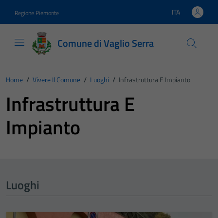
Vai ai contenuti
Vai al footer
ITA
Regione Piemonte
Lingua attiva:
Comune di Vaglio Serra
Home
/
Vivere Il Comune
/
Luoghi
/
Infrastruttura E Impianto
Infrastruttura E
Impianto
Luoghi