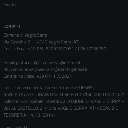
essere
Eventi
disabilitati.
Questi cookie
non raccolgono
CONTATTI
informazioni
Comune di Vaglio Serra
personali.
Via Castello, 2 - 14049 Vaglio Serra (AT)
Codice fiscale / P. IVA: 82002530051 / 00617960059
Email:
protocollo@comune.vaglioserra.at.it
PEC:
comune.vaglioserra.at@cert.legalmail.it
Centralino unico: +39 0141 732024
Codice univoco per fatture elettroniche: UF5NSC
BANCA DI ASTI – IBAN: IT44 F060 8510 3160 0000 0020 041
bollettino c/c postale intestato a COMUNE DI VAGLIO SERRA –
VIA AL CASTELLO, 2 14049 VAGLIO SERRA (AT) - SERVIZIO
TESORERIA - n. 13130141
Leggi le FAQ