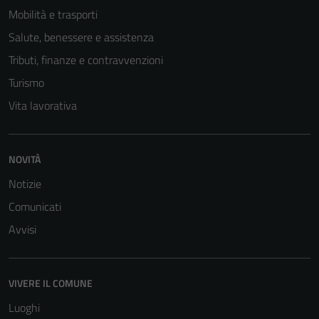
Mobilità e trasporti
Salute, benessere e assistenza
Tributi, finanze e contravvenzioni
Turismo
Vita lavorativa
NOVITÀ
Notizie
Tecnici
Comunicati
Questi cookie
Avvisi
sono necessari
per il
funzionamento
VIVERE IL COMUNE
del sito e non
possono
Luoghi