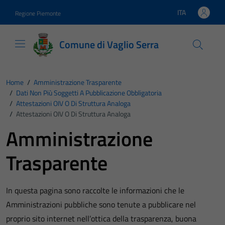
Vai ai contenuti
Vai al footer
ITA
Regione Piemonte
Lingua attiva:
Comune di Vaglio Serra
Home
/
Amministrazione Trasparente
/
Dati Non Più Soggetti A Pubblicazione Obbligatoria
/
Attestazioni OIV O Di Struttura Analoga
/
Attestazioni OIV O Di Struttura Analoga
Amministrazione
Trasparente
In questa pagina sono raccolte le informazioni che le
Amministrazioni pubbliche sono tenute a pubblicare nel
proprio sito internet nell’ottica della trasparenza, buona