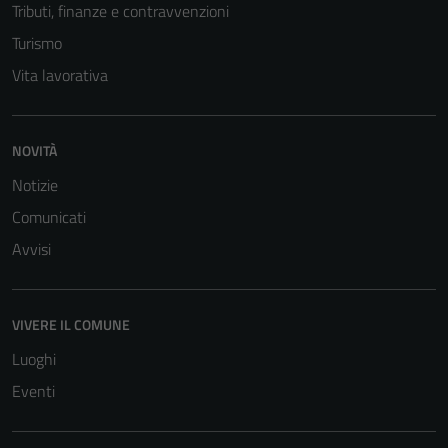
Tributi, finanze e contravvenzioni
Turismo
Vita lavorativa
NOVITÀ
Notizie
Comunicati
Tecnici
Avvisi
Questi cookie
sono necessari
per il
VIVERE IL COMUNE
funzionamento
Luoghi
del sito e non
possono
Eventi
essere
disabilitati.