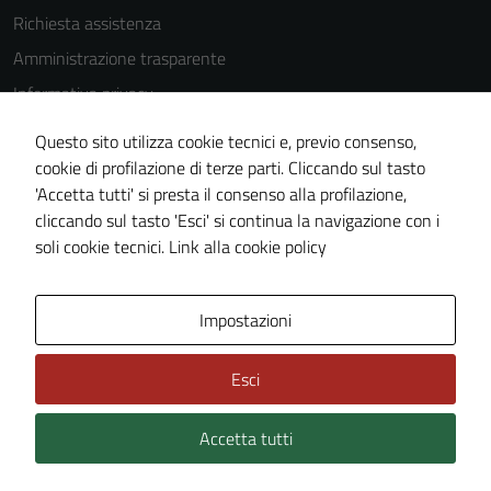
Richiesta assistenza
Amministrazione trasparente
Informativa privacy
Cookie Policy
Questo sito utilizza cookie tecnici e, previo consenso,
Note legali
cookie di profilazione di terze parti. Cliccando sul tasto
'Accetta tutti' si presta il consenso alla profilazione,
Dichiarazione di accessibilità
cliccando sul tasto 'Esci' si continua la navigazione con i
Piano di miglioramento del sito
soli cookie tecnici.
Link alla cookie policy
Area Privata
Impostazioni
Esci
Accetta tutti
Credits: ©
Technical Design s.r.l.