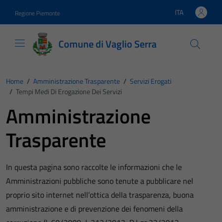
Vai ai contenuti
Vai al footer
ITA
Regione Piemonte
Lingua attiva:
Comune di Vaglio Serra
Home
/
Amministrazione Trasparente
/
Servizi Erogati
/
Tempi Medi Di Erogazione Dei Servizi
Amministrazione
Trasparente
In questa pagina sono raccolte le informazioni che le
Amministrazioni pubbliche sono tenute a pubblicare nel
proprio sito internet nell’ottica della trasparenza, buona
amministrazione e di prevenzione dei fenomeni della