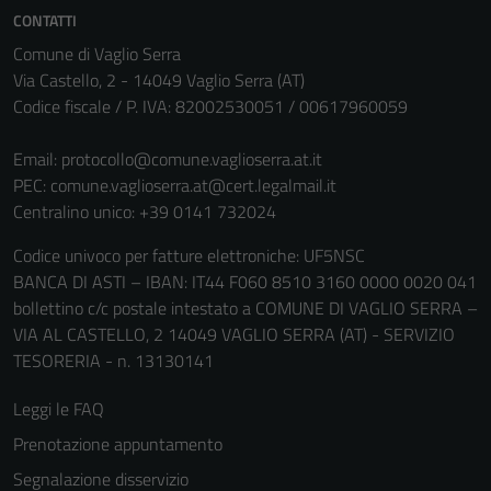
Questi cookie
CONTATTI
non raccolgono
Comune di Vaglio Serra
informazioni
Via Castello, 2 - 14049 Vaglio Serra (AT)
personali.
Codice fiscale / P. IVA: 82002530051 / 00617960059
Email:
protocollo@comune.vaglioserra.at.it
PEC:
comune.vaglioserra.at@cert.legalmail.it
Centralino unico: +39 0141 732024
Codice univoco per fatture elettroniche: UF5NSC
BANCA DI ASTI – IBAN: IT44 F060 8510 3160 0000 0020 041
bollettino c/c postale intestato a COMUNE DI VAGLIO SERRA –
VIA AL CASTELLO, 2 14049 VAGLIO SERRA (AT) - SERVIZIO
TESORERIA - n. 13130141
Leggi le FAQ
Prenotazione appuntamento
Segnalazione disservizio