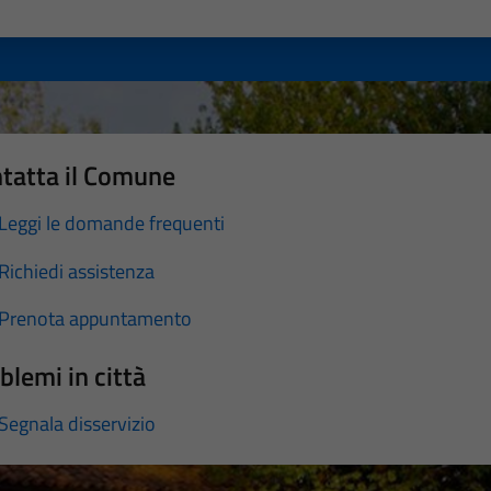
a 1 stelle su 5
luta 2 stelle su 5
Valuta 3 stelle su 5
Valuta 4 stelle su 5
Valuta 5 stelle su 5
tatta il Comune
Leggi le domande frequenti
Richiedi assistenza
Prenota appuntamento
blemi in città
Segnala disservizio