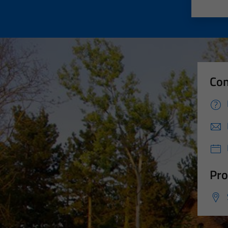
Valut
Va
Con
Pro