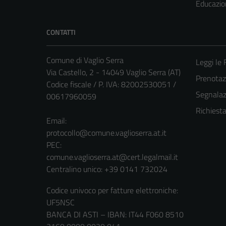
Educazio
CONTATTI
Comune di Vaglio Serra
Leggi le
Via Castello, 2 - 14049 Vaglio Serra (AT)
Prenota
Codice fiscale / P. IVA: 82002530051 /
Segnalazi
00617960059
Richiest
Email:
protocollo@comune.vaglioserra.at.it
PEC:
comune.vaglioserra.at@cert.legalmail.it
Centralino unico: +39 0141 732024
Codice univoco per fatture elettroniche:
UF5NSC
BANCA DI ASTI – IBAN: IT44 F060 8510