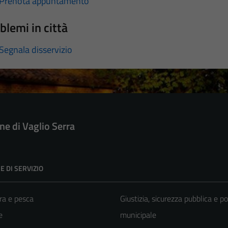
Prenota appuntamento
blemi in città
Segnala disservizio
e di Vaglio Serra
E DI SERVIZIO
ra e pesca
Giustizia, sicurezza pubblica e po
e
municipale