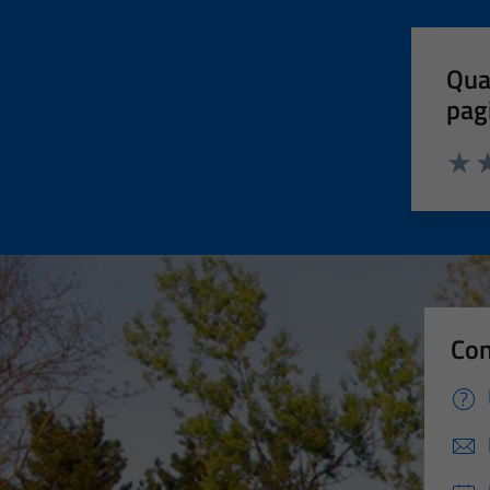
Qua
pag
Valut
Va
Con