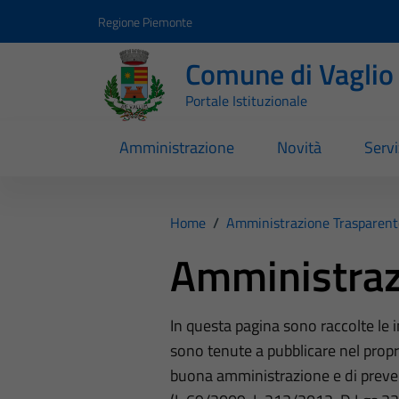
Vai ai contenuti
Vai al footer
Regione Piemonte
Comune di Vaglio
Portale Istituzionale
Amministrazione
Novità
Servi
Home
/
Amministrazione Trasparent
Amministraz
In questa pagina sono raccolte le
sono tenute a pubblicare nel propri
buona amministrazione e di preve