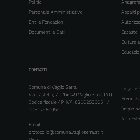
Politici
Anagrafe 
Personale Amministrativo
Appalti p
Enti e Fondazioni
Autorizza
Documenti e Dati
Catasto,
Cultura 
Educazio
CONTATTI
Comune di Vaglio Serra
Leggi le
Via Castello, 2 - 14049 Vaglio Serra (AT)
Prenota
Codice fiscale / P. IVA: 82002530051 /
Segnalazi
00617960059
Richiest
Email:
protocollo@comune.vaglioserra.at.it
PEC: