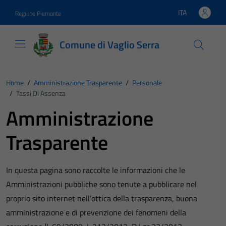
Vai ai contenuti
Vai al footer
ITA
Regione Piemonte
Lingua attiva:
Comune di Vaglio Serra
Home
/
Amministrazione Trasparente
/
Personale
/
Tassi Di Assenza
Amministrazione
Trasparente
In questa pagina sono raccolte le informazioni che le
Amministrazioni pubbliche sono tenute a pubblicare nel
proprio sito internet nell’ottica della trasparenza, buona
amministrazione e di prevenzione dei fenomeni della