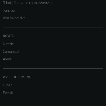
Tributi, finanze e contravvenzioni
Turismo
Vita lavorativa
NOVITÀ
Notizie
Comunicati
Tecnici
Avvisi
Questi cookie
sono necessari
per il
VIVERE IL COMUNE
funzionamento
Luoghi
del sito e non
possono
Eventi
essere
disabilitati.