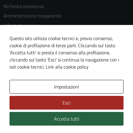
Richiesta assistenza
Amministrazione trasparente
Informativa privacy
Cookie Policy
Questo sito utilizza cookie tecnici e, previo consenso,
Note legali
cookie di profilazione di terze parti. Cliccando sul tasto
'Accetta tutti' si presta il consenso alla profilazione,
Dichiarazione di accessibilità
cliccando sul tasto 'Esci' si continua la navigazione con i
Piano di miglioramento del sito
soli cookie tecnici.
Link alla cookie policy
Area Privata
Impostazioni
Esci
Accetta tutti
Credits: ©
Technical Design s.r.l.