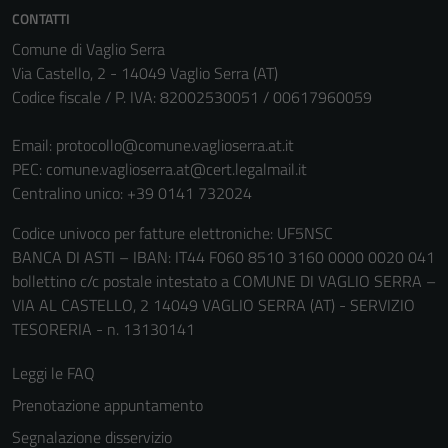
Questi cookie
CONTATTI
non raccolgono
Comune di Vaglio Serra
informazioni
Via Castello, 2 - 14049 Vaglio Serra (AT)
personali.
Codice fiscale / P. IVA: 82002530051 / 00617960059
Email:
protocollo@comune.vaglioserra.at.it
PEC:
comune.vaglioserra.at@cert.legalmail.it
Centralino unico: +39 0141 732024
Codice univoco per fatture elettroniche: UF5NSC
BANCA DI ASTI – IBAN: IT44 F060 8510 3160 0000 0020 041
bollettino c/c postale intestato a COMUNE DI VAGLIO SERRA –
VIA AL CASTELLO, 2 14049 VAGLIO SERRA (AT) - SERVIZIO
TESORERIA - n. 13130141
Leggi le FAQ
Prenotazione appuntamento
Segnalazione disservizio