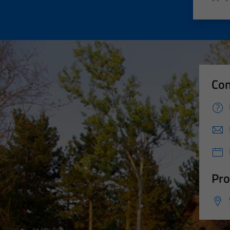
Valut
Va
Con
Pro