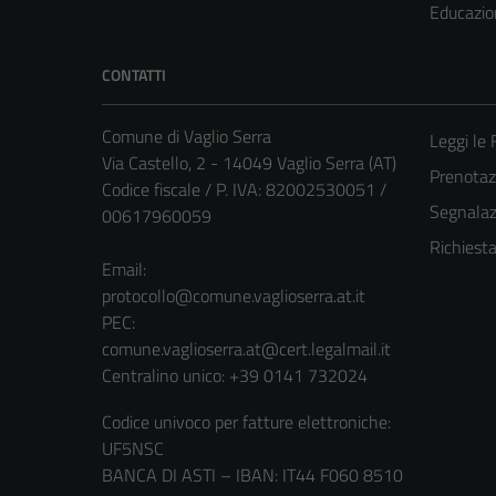
Educazio
CONTATTI
Comune di Vaglio Serra
Leggi le
Via Castello, 2 - 14049 Vaglio Serra (AT)
Prenota
Codice fiscale / P. IVA: 82002530051 /
Segnalazi
00617960059
Richiest
Email:
protocollo@comune.vaglioserra.at.it
PEC:
comune.vaglioserra.at@cert.legalmail.it
Centralino unico: +39 0141 732024
Codice univoco per fatture elettroniche:
UF5NSC
BANCA DI ASTI – IBAN: IT44 F060 8510