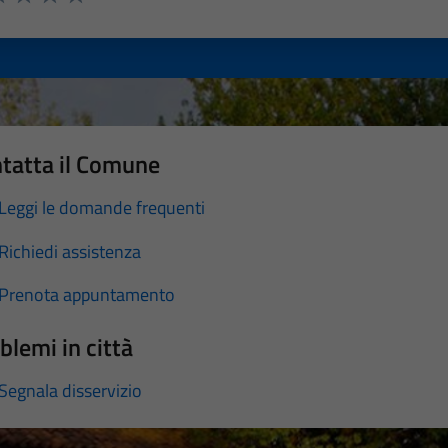
a 1 stelle su 5
luta 2 stelle su 5
Valuta 3 stelle su 5
Valuta 4 stelle su 5
Valuta 5 stelle su 5
tatta il Comune
Leggi le domande frequenti
Richiedi assistenza
Prenota appuntamento
blemi in città
Segnala disservizio