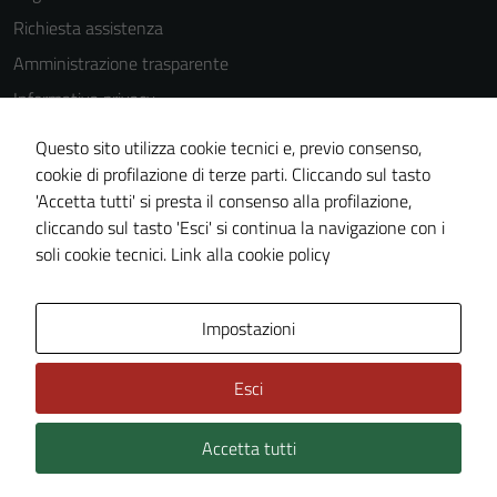
Richiesta assistenza
Amministrazione trasparente
Informativa privacy
Cookie Policy
Questo sito utilizza cookie tecnici e, previo consenso,
Note legali
cookie di profilazione di terze parti. Cliccando sul tasto
'Accetta tutti' si presta il consenso alla profilazione,
Dichiarazione di accessibilità
cliccando sul tasto 'Esci' si continua la navigazione con i
Piano di miglioramento del sito
soli cookie tecnici.
Link alla cookie policy
Area Privata
Impostazioni
Esci
Accetta tutti
Credits: ©
Technical Design s.r.l.