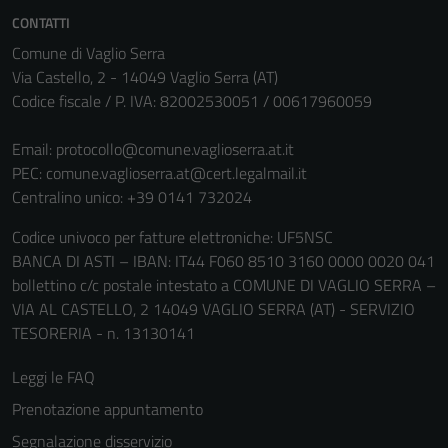
CONTATTI
Comune di Vaglio Serra
Via Castello, 2 - 14049 Vaglio Serra (AT)
Codice fiscale / P. IVA: 82002530051 / 00617960059
Email:
protocollo@comune.vaglioserra.at.it
PEC:
comune.vaglioserra.at@cert.legalmail.it
Centralino unico: +39 0141 732024
Codice univoco per fatture elettroniche: UF5NSC
BANCA DI ASTI – IBAN: IT44 F060 8510 3160 0000 0020 041
bollettino c/c postale intestato a COMUNE DI VAGLIO SERRA –
VIA AL CASTELLO, 2 14049 VAGLIO SERRA (AT) - SERVIZIO
TESORERIA - n. 13130141
Leggi le FAQ
Prenotazione appuntamento
Segnalazione disservizio