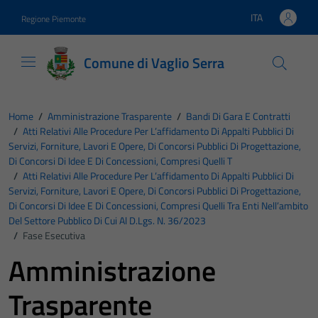
Vai ai contenuti
Vai al footer
ITA
Regione Piemonte
Lingua attiva:
Comune di Vaglio Serra
Home
/
Amministrazione Trasparente
/
Bandi Di Gara E Contratti
/
Atti Relativi Alle Procedure Per L’affidamento Di Appalti Pubblici Di
Servizi, Forniture, Lavori E Opere, Di Concorsi Pubblici Di Progettazione,
Di Concorsi Di Idee E Di Concessioni, Compresi Quelli T
/
Atti Relativi Alle Procedure Per L’affidamento Di Appalti Pubblici Di
Servizi, Forniture, Lavori E Opere, Di Concorsi Pubblici Di Progettazione,
Di Concorsi Di Idee E Di Concessioni, Compresi Quelli Tra Enti Nell’ambito
Del Settore Pubblico Di Cui Al D.Lgs. N. 36/2023
/
Fase Esecutiva
Amministrazione
Trasparente