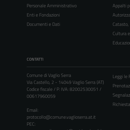
Personale Amministrativo
Appalti p
Enti e Fondazioni
Autorizza
Documenti e Dati
Catasto,
Cultura 
Educazio
CONTATTI
Comune di Vaglio Serra
Leggi le
Via Castello, 2 - 14049 Vaglio Serra (AT)
Prenota
Codice fiscale / P. IVA: 82002530051 /
Segnalazi
00617960059
Richiest
Email:
protocollo@comune.vaglioserra.at.it
PEC: