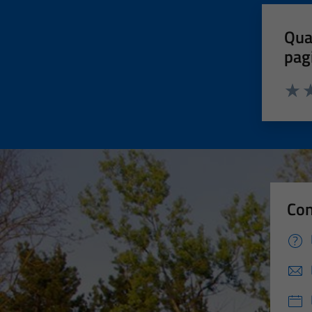
Qua
pag
Valut
Va
Con