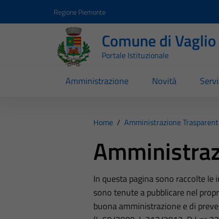
Vai ai contenuti
Vai al footer
Regione Piemonte
Comune di Vaglio
Portale Istituzionale
Amministrazione
Novità
Servi
Home
/
Amministrazione Trasparent
Amministraz
In questa pagina sono raccolte le
sono tenute a pubblicare nel propri
buona amministrazione e di preve