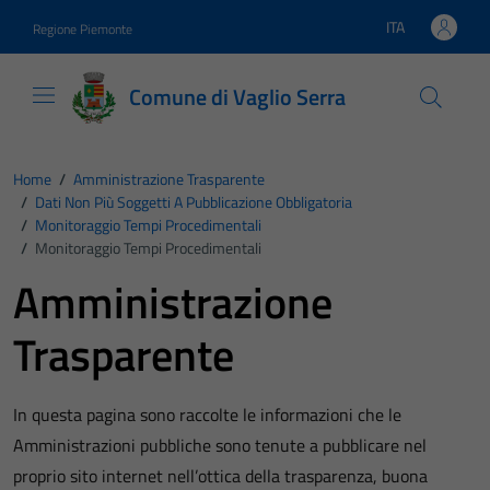
Vai ai contenuti
Vai al footer
ITA
Regione Piemonte
Lingua attiva:
Comune di Vaglio Serra
Home
/
Amministrazione Trasparente
/
Dati Non Più Soggetti A Pubblicazione Obbligatoria
/
Monitoraggio Tempi Procedimentali
/
Monitoraggio Tempi Procedimentali
Amministrazione
Trasparente
In questa pagina sono raccolte le informazioni che le
Amministrazioni pubbliche sono tenute a pubblicare nel
proprio sito internet nell’ottica della trasparenza, buona