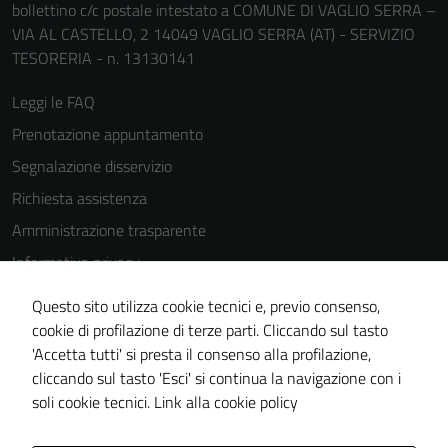
bollettino c/c postale intestato a COMUNE DI VAGLIO SERRA –
VIA AL CASTELLO, 2 14049 VAGLIO SERRA (AT) - SERVIZIO
TESORERIA - n. 13130141
Leggi le FAQ
Prenotazione appuntamento
Segnalazione disservizio
Richiesta assistenza
Amministrazione trasparente
Informativa privacy
Cookie Policy
Questo sito utilizza cookie tecnici e, previo consenso,
Note legali
cookie di profilazione di terze parti. Cliccando sul tasto
'Accetta tutti' si presta il consenso alla profilazione,
Dichiarazione di accessibilità
cliccando sul tasto 'Esci' si continua la navigazione con i
Piano di miglioramento del sito
soli cookie tecnici.
Link alla cookie policy