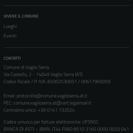
del sito e non
possono
VIVERE IL COMUNE
essere
disabilitati.
Luoghi
Questi cookie
Eventi
non raccolgono
informazioni
personali.
CONTATTI
Comune di Vaglio Serra
Via Castello, 2 - 14049 Vaglio Serra (AT)
Codice fiscale / P. IVA: 82002530051 / 00617960059
Email:
protocollo@comune.vaglioserra.at.it
PEC:
comune.vaglioserra.at@cert.legalmail.it
Centralino unico: +39 0141 732024
Codice univoco per fatture elettroniche: UF5NSC
BANCA DI ASTI – IBAN: IT44 F060 8510 3160 0000 0020 041