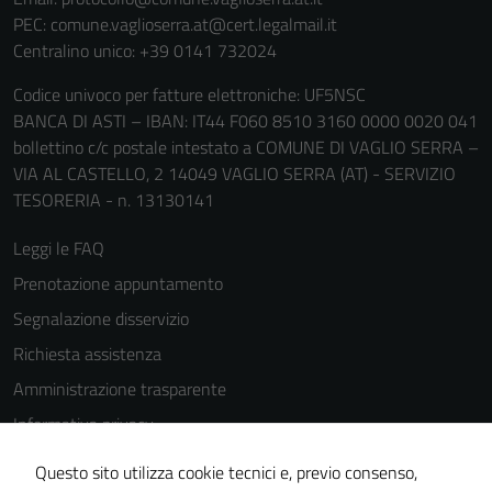
PEC:
comune.vaglioserra.at@cert.legalmail.it
Centralino unico: +39 0141 732024
Codice univoco per fatture elettroniche: UF5NSC
BANCA DI ASTI – IBAN: IT44 F060 8510 3160 0000 0020 041
bollettino c/c postale intestato a COMUNE DI VAGLIO SERRA –
VIA AL CASTELLO, 2 14049 VAGLIO SERRA (AT) - SERVIZIO
TESORERIA - n. 13130141
Leggi le FAQ
Prenotazione appuntamento
Segnalazione disservizio
Richiesta assistenza
Amministrazione trasparente
Informativa privacy
Cookie Policy
Questo sito utilizza cookie tecnici e, previo consenso,