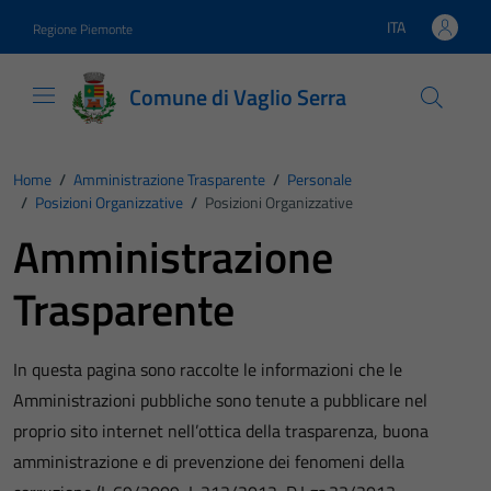
Vai ai contenuti
Vai al footer
ITA
Regione Piemonte
Lingua attiva:
Comune di Vaglio Serra
Home
/
Amministrazione Trasparente
/
Personale
/
Posizioni Organizzative
/
Posizioni Organizzative
Amministrazione
Trasparente
In questa pagina sono raccolte le informazioni che le
Amministrazioni pubbliche sono tenute a pubblicare nel
proprio sito internet nell’ottica della trasparenza, buona
amministrazione e di prevenzione dei fenomeni della