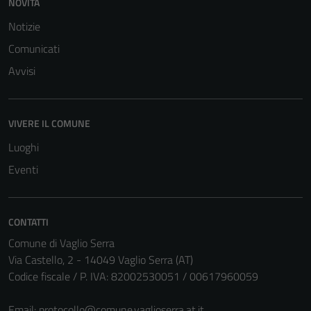
NOVITÀ
per il
Notizie
funzionamento
del sito e non
Comunicati
possono
Avvisi
essere
disabilitati.
Questi cookie
VIVERE IL COMUNE
non raccolgono
Luoghi
informazioni
personali.
Eventi
CONTATTI
Comune di Vaglio Serra
Via Castello, 2 - 14049 Vaglio Serra (AT)
Codice fiscale / P. IVA: 82002530051 / 00617960059
Email:
protocollo@comune.vaglioserra.at.it