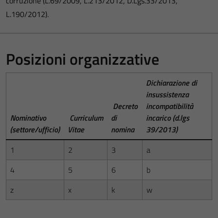
corruzione (L.69/2009, L.213/2012, D.Lgs.33/2013,
L.190/2012).
Posizioni organizzative
Dichiarazione di
insussistenza
Decreto
incompatibilità
Nominativo
Curriculum
di
incarico (d.lgs
(settore/ufficio)
Vitae
nomina
39/2013)
1
2
3
a
4
5
6
b
z
x
k
w