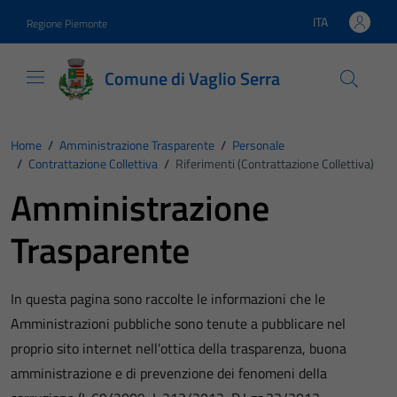
Vai ai contenuti
Vai al footer
ITA
Regione Piemonte
Lingua attiva:
Comune di Vaglio Serra
Home
/
Amministrazione Trasparente
/
Personale
/
Contrattazione Collettiva
/
Riferimenti (Contrattazione Collettiva)
Amministrazione
Trasparente
In questa pagina sono raccolte le informazioni che le
Amministrazioni pubbliche sono tenute a pubblicare nel
proprio sito internet nell’ottica della trasparenza, buona
amministrazione e di prevenzione dei fenomeni della