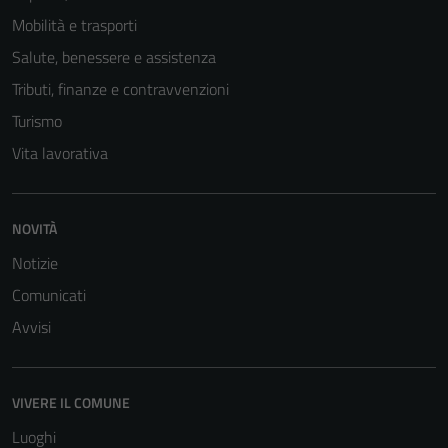
Mobilità e trasporti
Salute, benessere e assistenza
Tecnici
Questi cookie
Tributi, finanze e contravvenzioni
sono necessari
Turismo
per il
Vita lavorativa
funzionamento
del sito e non
possono
essere
NOVITÀ
disabilitati.
Notizie
Questi cookie
Comunicati
non raccolgono
informazioni
Avvisi
personali.
VIVERE IL COMUNE
Luoghi