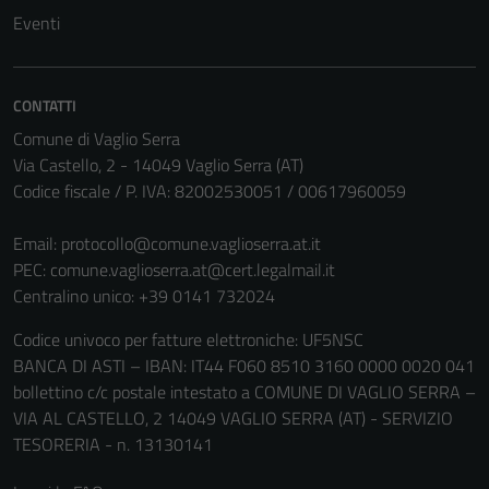
Eventi
CONTATTI
Comune di Vaglio Serra
Via Castello, 2 - 14049 Vaglio Serra (AT)
Codice fiscale / P. IVA: 82002530051 / 00617960059
Email:
protocollo@comune.vaglioserra.at.it
PEC:
comune.vaglioserra.at@cert.legalmail.it
Centralino unico: +39 0141 732024
Codice univoco per fatture elettroniche: UF5NSC
BANCA DI ASTI – IBAN: IT44 F060 8510 3160 0000 0020 041
bollettino c/c postale intestato a COMUNE DI VAGLIO SERRA –
VIA AL CASTELLO, 2 14049 VAGLIO SERRA (AT) - SERVIZIO
TESORERIA - n. 13130141