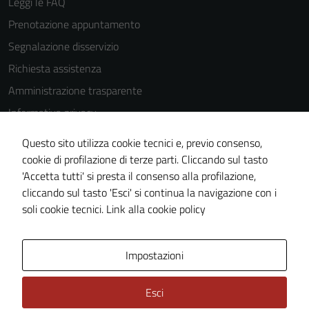
Leggi le FAQ
Prenotazione appuntamento
Segnalazione disservizio
Richiesta assistenza
Amministrazione trasparente
Informativa privacy
Cookie Policy
Questo sito utilizza cookie tecnici e, previo consenso,
Note legali
cookie di profilazione di terze parti. Cliccando sul tasto
'Accetta tutti' si presta il consenso alla profilazione,
Dichiarazione di accessibilità
cliccando sul tasto 'Esci' si continua la navigazione con i
Piano di miglioramento del sito
soli cookie tecnici.
Link alla cookie policy
Area Privata
Impostazioni
Esci