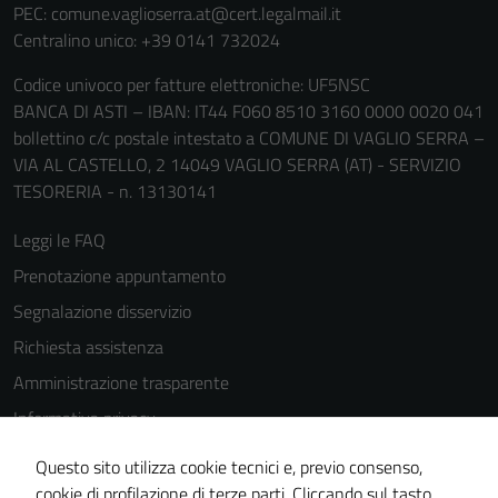
PEC:
comune.vaglioserra.at@cert.legalmail.it
Centralino unico: +39 0141 732024
Codice univoco per fatture elettroniche: UF5NSC
BANCA DI ASTI – IBAN: IT44 F060 8510 3160 0000 0020 041
bollettino c/c postale intestato a COMUNE DI VAGLIO SERRA –
VIA AL CASTELLO, 2 14049 VAGLIO SERRA (AT) - SERVIZIO
TESORERIA - n. 13130141
Leggi le FAQ
Prenotazione appuntamento
Segnalazione disservizio
Richiesta assistenza
Amministrazione trasparente
Informativa privacy
Cookie Policy
Questo sito utilizza cookie tecnici e, previo consenso,
Note legali
cookie di profilazione di terze parti. Cliccando sul tasto