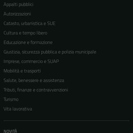
Appalti pubblici
Autorizzazioni
Catasto, urbanistica e SUE
Cultura e tempo libero
Educazione e formazione
Tecnici
Giustizia, sicurezza pubblica e polizia municipale
Questi cookie
Imprese, commercio e SUAP
sono necessari
Mobilità e trasporti
per il
funzionamento
Salute, benessere e assistenza
del sito e non
Tributi, finanze e contravvenzioni
possono
Turismo
essere
disabilitati.
Vita lavorativa
Questi cookie
non raccolgono
informazioni
NOVITÀ