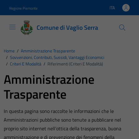
Vai ai contenuti
Vai al footer
ITA
Regione Piemonte
Lingua attiva:
Comune di Vaglio Serra
Home
/
Amministrazione Trasparente
/
Sovvenzioni, Contributi, Sussidi, Vantaggi Economici
/
Criteri E Modalità
/
Riferimenti (Criteri E Modalità)
Amministrazione
Trasparente
In questa pagina sono raccolte le informazioni che le
Amministrazioni pubbliche sono tenute a pubblicare nel
proprio sito internet nell’ottica della trasparenza, buona
amministrazione e di prevenzione dei fenomeni della