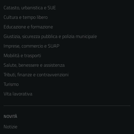
Catasto, urbanistica e SUE
Cultura e tempo libero
Educazione e formazione
Giustizia, sicurezza pubblica e polizia municipale
Tecnici
Imprese, commercio e SUAP
Questi cookie
Mobilità e trasporti
sono necessari
per il
Salute, benessere e assistenza
funzionamento
Tributi, finanze e contravvenzioni
del sito e non
Turismo
possono
essere
Vita lavorativa
disabilitati.
Questi cookie
non raccolgono
NOVITÀ
informazioni
Notizie
personali.