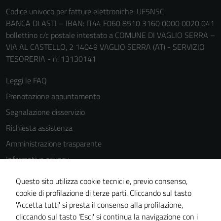
Codice univoco per fatture elettroniche: UF5NSC
BANCA DI ASTI – IBAN: IT44 F060 8510 3160 0000 0020 041
bollettino c/c postale intestato a COMUNE DI VAGLIO SERRA –
VIA AL CASTELLO, 2 14049 VAGLIO SERRA (AT) - SERVIZIO
TESORERIA - n. 13130141
Leggi le FAQ
Prenotazione appuntamento
Segnalazione disservizio
Richiesta assistenza
Amministrazione trasparente
Informativa privacy
Cookie Policy
Questo sito utilizza cookie tecnici e, previo consenso,
Note legali
cookie di profilazione di terze parti. Cliccando sul tasto
'Accetta tutti' si presta il consenso alla profilazione,
Dichiarazione di accessibilità
cliccando sul tasto 'Esci' si continua la navigazione con i