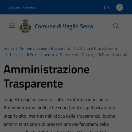
Vai ai contenuti
Vai al footer
ITA
Regione Piemonte
Lingua attiva:
Comune di Vaglio Serra
Home
/
Amministrazione Trasparente
/
Attività E Procedimenti
/
Tipologie Di Procedimento
/
Riferimenti (Tipologie Di Procedimento)
Amministrazione
Trasparente
In questa pagina sono raccolte le informazioni che le
Amministrazioni pubbliche sono tenute a pubblicare nel
proprio sito internet nell’ottica della trasparenza, buona
amministrazione e di prevenzione dei fenomeni della